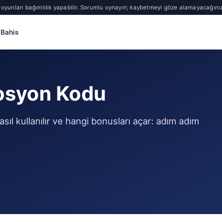
 oyunları bağımlılık yapabilir. Sorumlu oynayın; kaybetmeyi göze alamayacağın
 Bahis
osyon Kodu
l kullanılır ve hangi bonusları açar: adım adım