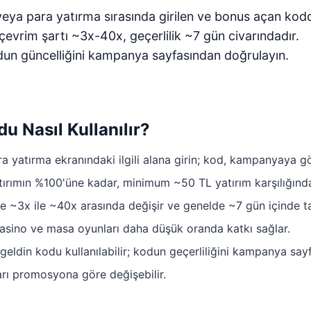
ya para yatırma sırasında girilen ve bonus açan kod
evrim şartı ~3x-40x, geçerlilik ~7 gün civarındadır.
odun güncelliğini kampanya sayfasından doğrulayın.
 Nasıl Kullanılır?
yatırma ekranındaki ilgili alana girin; kod, kampanyaya gö
tırımın %100'üne kadar, minimum ~50 TL yatırım karşılığında 
e ~3x ile ~40x arasında değişir ve genelde ~7 gün içinde 
casino ve masa oyunları daha düşük oranda katkı sağlar.
 geldin kodu kullanılabilir; kodun geçerliliğini kampanya sa
arı promosyona göre değişebilir.