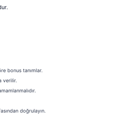
dur.
re bonus tanımlar.
verilir.
tamamlanmalıdır.
yfasından doğrulayın.