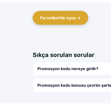
Forvetbet'de oyna →
Sıkça sorulan sorular
Promosyon kodu nereye girilir?
Promosyon kodu bonusu çevrim şartın